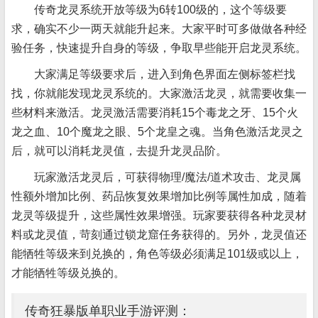
传奇龙灵系统开放等级为6转100级的，这个等级要
求，确实不少一两天就能升起来。大家平时可多做做各种经
验任务，快速提升自身的等级，争取早些能开启龙灵系统。
大家满足等级要求后，进入到角色界面左侧标签栏找
找，你就能发现龙灵系统的。大家激活龙灵，就需要收集一
些材料来激活。龙灵激活需要消耗15个毒龙之牙、15个火
龙之血、10个魔龙之眼、5个龙皇之魂。当角色激活龙灵之
后，就可以消耗龙灵值，去提升龙灵品阶。
玩家激活龙灵后，可获得物理/魔法/道术攻击、龙灵属
性额外增加比例、药品恢复效果增加比例等属性加成，随着
龙灵等级提升，这些属性效果增强。玩家要获得各种龙灵材
料或龙灵值，苛刻通过锁龙窟任务获得的。另外，龙灵值还
能牺牲等级来到兑换的，角色等级必须满足101级或以上，
才能牺牲等级兑换的。
传奇狂暴版单职业手游评测：