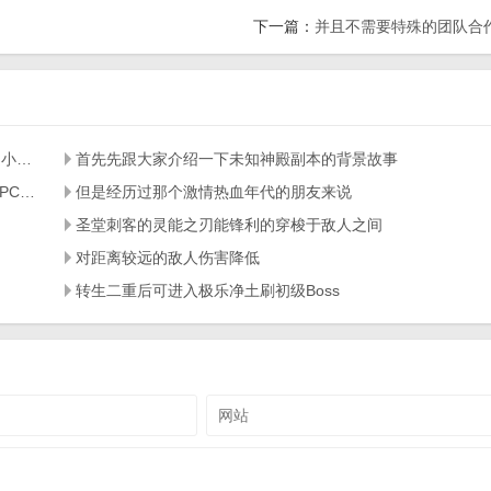
下一篇：
并且不需要特殊的团队合
大伙儿会想起谁呢？应该是广为人知的魂十五、8L或是是小河虾
首先先跟大家介绍一下未知神殿副本的背景故事
下边传奇屎壳郎就给大伙儿共享下传奇单职业之传奇天下PC传奇迅速升级方法
但是经历过那个激情热血年代的朋友来说
圣堂刺客的灵能之刃能锋利的穿梭于敌人之间
对距离较远的敌人伤害降低
转生二重后可进入极乐净土刷初级Boss