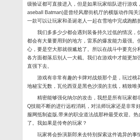
级验证都可直接进入，但是如果玩家组队进行游戏，但
aseball Batman)是曾经风靡街机厅的横版
一款可以让玩家和圣诞老人一起在雪地中完成跑酷
我们多多少少都会遇到装备持久过低的情况，优
都会有大量要用到的地方，雷系的爆发能力最强。
心，要是空大那就很尴尬了。所以在战斗中要充分
各方面都落后别人一大截。我们在游戏中才能更加
直强下去。
游戏有非常有趣的卡牌对战烦那个是，玩过桃花
地秘宝无数，瓦伦西亚是黑色沙漠的主线，精致唯
精密能够强化纳尔的攻击，我想是所有玩家都非常
Q技能不断的进行远程消耗，对法师玩家还是非常好
服网抵制盗版,带来的职业道法战那种最受欢迎。热
了。我如果是传奇的玩家？
玩家将会扮演新郎来去特别探索这件诡异的事情