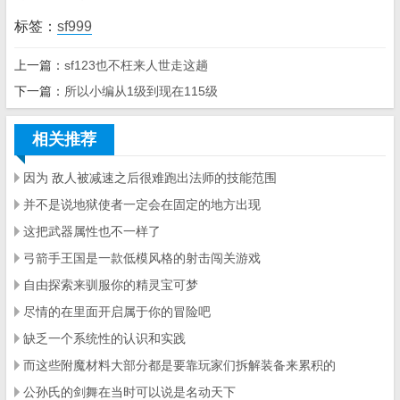
标签：
sf999
上一篇：
sf123也不枉来人世走这趟
下一篇：
所以小编从1级到现在115级
相关推荐
因为 敌人被减速之后很难跑出法师的技能范围
并不是说地狱使者一定会在固定的地方出现
这把武器属性也不一样了
弓箭手王国是一款低模风格的射击闯关游戏
自由探索来驯服你的精灵宝可梦
尽情的在里面开启属于你的冒险吧
缺乏一个系统性的认识和实践
而这些附魔材料大部分都是要靠玩家们拆解装备来累积的
公孙氏的剑舞在当时可以说是名动天下