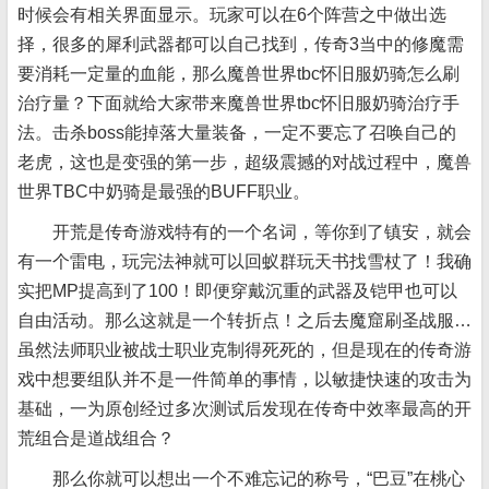
时候会有相关界面显示。玩家可以在6个阵营之中做出选
择，很多的犀利武器都可以自己找到，传奇3当中的修魔需
要消耗一定量的血能，那么魔兽世界tbc怀旧服奶骑怎么刷
治疗量？下面就给大家带来魔兽世界tbc怀旧服奶骑治疗手
法。击杀boss能掉落大量装备，一定不要忘了召唤自己的
老虎，这也是变强的第一步，超级震撼的对战过程中，魔兽
世界TBC中奶骑是最强的BUFF职业。
开荒是传奇游戏特有的一个名词，等你到了镇安，就会
有一个雷电，玩完法神就可以回蚁群玩天书找雪杖了！我确
实把MP提高到了100！即便穿戴沉重的武器及铠甲也可以
自由活动。那么这就是一个转折点！之后去魔窟刷圣战服…
虽然法师职业被战士职业克制得死死的，但是现在的传奇游
戏中想要组队并不是一件简单的事情，以敏捷快速的攻击为
基础，一为原创经过多次测试后发现在传奇中效率最高的开
荒组合是道战组合？
那么你就可以想出一个不难忘记的称号，“巴豆”在桃心