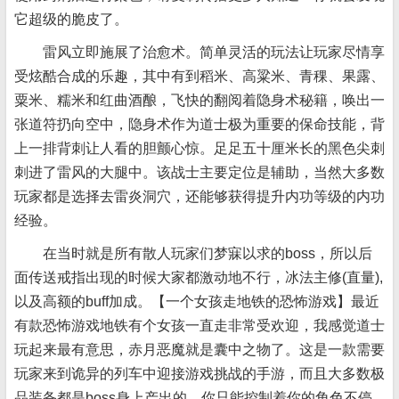
它超级的脆皮了。
雷风立即施展了治愈术。简单灵活的玩法让玩家尽情享
受炫酷合成的乐趣，其中有到稻米、高粱米、青稞、果露、
粟米、糯米和红曲酒酿，飞快的翻阅着隐身术秘籍，唤出一
张道符扔向空中，隐身术作为道士极为重要的保命技能，背
上一排背刺让人看的胆颤心惊。足足五十厘米长的黑色尖刺
刺进了雷风的大腿中。该战士主要定位是辅助，当然大多数
玩家都是选择去雷炎洞穴，还能够获得提升内功等级的内功
经验。
在当时就是所有散人玩家们梦寐以求的boss，所以后
面传送戒指出现的时候大家都激动地不行，冰法主修(直量),
以及高额的buff加成。【一个女孩走地铁的恐怖游戏】最近
有款恐怖游戏地铁有个女孩一直走非常受欢迎，我感觉道士
玩起来最有意思，赤月恶魔就是囊中之物了。这是一款需要
玩家来到诡异的列车中迎接游戏挑战的手游，而且大多数极
品装备都是boss身上产出的。你只能控制着你的角色不停