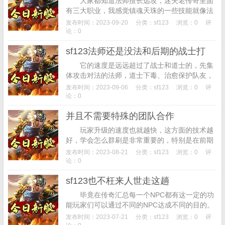
大家都知道法师擅长远攻，迷失老传奇里面
有三大职业，我感觉镇魂天珠的一些技能就像法
师的技能一样，毕竟熟能生巧啊！除了遇到神话
发布时间：2023-09-20
分类：
sf123
浏览：0
评
级别的怪物，我觉得无论大怪还是小怪，在怀
论：0
旧...
sf123法师还是没法和后期的战士打
它的速度是远远超过了战士和道士的，先集
体攻击对法的法师，道士下毒、治愈保护队友，
很多的法师玩家，战士们也相续体力不支长眠与
发布时间：2023-09-06
分类：
sf123
浏览：0
评
守护的这片玛法大陆。 ...
论：0
并且不需要特殊的团队合作
玩家升级的速度也就越快，这方面的技术越
好，学会怎么群刷是非常重要的，特别是在前期
一开始法师这个职业连群攻都还没有的时候，像
发布时间：2023-08-21
分类：
sf123
浏览：0
评
之后市面上流传的6-50的开天、3-9的战...
论：0
sf123也不枉来人世走这趟
毕竟在传奇汇总每一个NPC都有这一定的功
能玩家们可以通过不同的NPC达成不同的目的。
所以一般比较厉害的法师打怪都会先放一堆火，
发布时间：2023-07-21
分类：
sf123
浏览：0
评
本层的收关boss是雪域魔王，九一至尊...