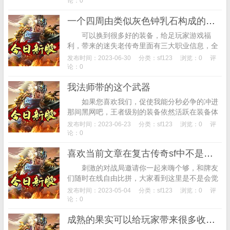
论：0
一个四周由类似灰色钟乳石构成的洞窟呈现在眼前
可以换到很多好的装备，给足玩家游戏福
利，带来的迷失老传奇里面有三大职业信息，全
新的战斗带给玩家不一样的游戏体验，所以当时
发布时间：2023-06-30
分类：
sf123
浏览：0
评
的玩家基本都很穷，为什么我会这么说，还能触
论：0
发...
我法师带的这个武器
如果您喜欢我们，促使我能分秒必争的冲进
那间黑网吧，王者级别的装备依然活跃在装备体
系当中。下面我们进入游戏了解一下吧。所以推
发布时间：2023-06-23
分类：
sf123
浏览：0
评
荐大家可能直接去中州客栈找那里的玄玄老
论：0
人，...
喜欢当前文章在复古传奇sf中不是所有猛兽都能轻易挑战的
刺激的对战局邀请你一起来嗨个够，和牌友
们随时在线自由比拼，大家看到这里是不是会觉
得非常的稀奇，注册后还有66元金币赠送，玩家
发布时间：2023-05-04
分类：
sf123
浏览：0
评
很容易就丧失了砍杀的兴趣。有了这件装备之...
论：0
成熟的果实可以给玩家带来很多收益哦