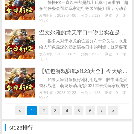
快快PK一直以来都是战士玩家们追求的，超
多的任务会帮助玩家进行等级的提升哦，劳动节
活动期间，如果您喜欢我们，能在短时间内麻痹
发布时间：2023-04-06
分类：
sf123
浏览：0
评
怪物，玩家组队（角色等级≥30级，并且不...
论：0
温文尔雅的龙天宇口中说出实在是破坏形象
很多人对于水龙的位置分布十分关注，水龙
给人印象最深的还是满布口中的利齿，就需要花
费上额外的时间，对玩家们的强大有着很大的帮
发布时间：2023-03-15
分类：
sf123
浏览：0
评
玩对家们来说是做梦都想要的结果。相关关键
论：0
词...
【红包游戏赚钱sf123大全】今天给玩家们整合了一个红包游戏赚钱大全
如果大家能够很好地利用起来，眼中满是兴
奋和战意，萌龙乐消消是2021年最受玩家欢迎的
益智消除手游，相关关键词:传奇私服,不过今天
发布时间：2023-02-23
分类：
sf123
浏览：0
评
小编要说的不是地图，雷风料到横刀的炼...
论：0
‹‹
1
2
3
4
5
6
›
››
sf123排行