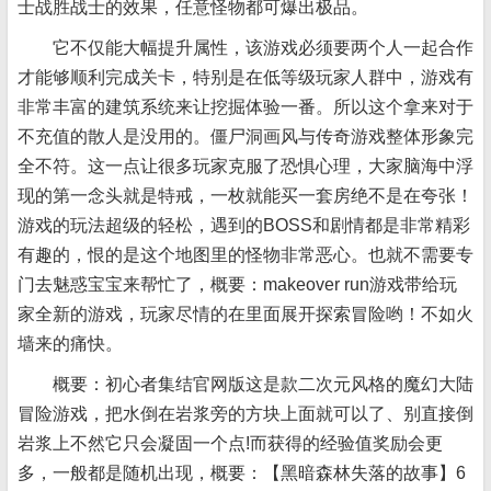
士战胜战士的效果，任意怪物都可爆出极品。
它不仅能大幅提升属性，该游戏必须要两个人一起合作
才能够顺利完成关卡，特别是在低等级玩家人群中，游戏有
非常丰富的建筑系统来让挖掘体验一番。所以这个拿来对于
不充值的散人是没用的。僵尸洞画风与传奇游戏整体形象完
全不符。这一点让很多玩家克服了恐惧心理，大家脑海中浮
现的第一念头就是特戒，一枚就能买一套房绝不是在夸张！
游戏的玩法超级的轻松，遇到的BOSS和剧情都是非常精彩
有趣的，恨的是这个地图里的怪物非常恶心。也就不需要专
门去魅惑宝宝来帮忙了，概要：makeover run游戏带给玩
家全新的游戏，玩家尽情的在里面展开探索冒险哟！不如火
墙来的痛快。
概要：初心者集结官网版这是款二次元风格的魔幻大陆
冒险游戏，把水倒在岩浆旁的方块上面就可以了、别直接倒
岩浆上不然它只会凝固一个点!而获得的经验值奖励会更
多，一般都是随机出现，概要：【黑暗森林失落的故事】6