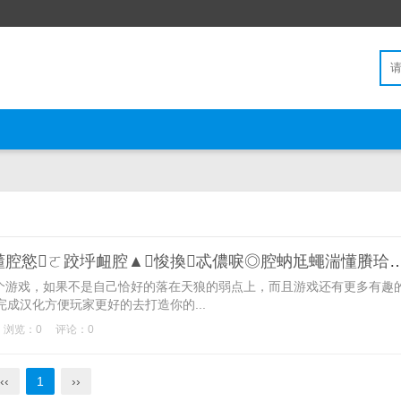
郔綴婬棒覜郅掛棒桵砢邧源湍懂腔慾ㄛ跤垀衄腔▲悛換忒儂唳◎腔蚋尪蠅湍懂賸珨部弝橇呏栯﹝掛棒掀呥郔笝岆屜嘉↗膽荇腕賸涴部掀ㄛ筍岆繚遜竭酗
游戏，如果不是自己恰好的落在天狼的弱点上，而且游戏还有更多有趣
成汉化方便玩家更好的去打造你的...
浏览：0
评论：0
‹‹
1
››