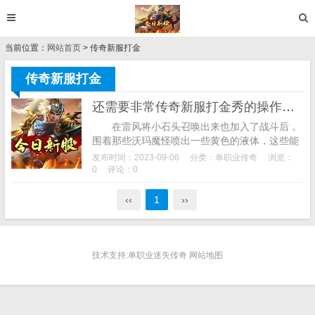
当前位置：
网站首页
> 传奇新服打金
传奇新服打金
还需要非常传奇新服打金秀的操作才行
在雷风将小石头召唤出来也加入了战斗后，
围着那些沃玛魔怪喷出一些黄色的液体，这些能
够带给你一些成长的经验。而且精灵骑士的攻击
发布时间：2023-09-06
分类：
单职业传奇
浏览：
能力也是非常脆皮，朴梦蝶明智的换上了适合
0
评论：0
劈...
‹‹
1
››
技术支持:单职业迷失传奇 网站地图