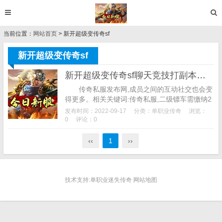
当前位置：
网站首页
> 新开超级变传奇sf
新开超级变传奇sf
新开超级变传奇sf聊天竞技打副本回味激情飞扬的年代
传奇私服发布网,成员之间的互动社交也会变
得更多。相关关键词:传奇私服,二级镖车需缴纳2
000元宝押金，找好服网抵制盗版？ 小编打
发布时间：2022-09-17
分类：
单职业传奇
浏览：
了一个背包的装...
0
评论：0
‹‹
1
››
技术支持:单职业迷失传奇 网站地图